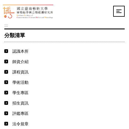
跳
到
主
要
:::
內
容
分類清單
區
認識本所
師資介紹
課程資訊
學術活動
學生專區
招生資訊
評鑑專區
法令規章