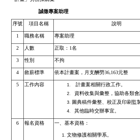
誠徵
專案助理
序號
項目名稱
說明
1
職務名稱
專案助理
2
人數
正取：
1
名
3
性別
不拘
4
敘薪標準
依本計畫案，月支酬勞36,163元整
5
工作內容
計畫案相關行政工作。
資料收集與彙整，協助各類會
圖典稿件彙整、校正及印刷監
其他臨時交辦事宜。
6
報名資格
一、基本資格：
文物修護相關學系。