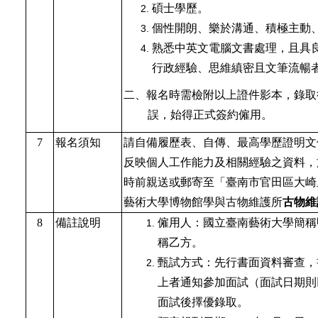
碩士學歷。
個性開朗、樂於溝通、積極主動
熟悉中英文電腦文書處理，且具
行政經驗、思維縝密且文筆流暢
二、報名時需檢附以上證件影本，錄取
誤，始得正式簽約僱用。
7
報名須知
請自備履歷表、自傳、最高學歷證明文
反映個人工作能力及相關經驗之資料，於1
時前親送或郵寄至「臺南市官田區大崎
藝術大學博物館學與古物維護所
古物維
8
備註說明
僱用人：國立臺南藝術大學簡稱
稱乙方。
甄試方式：先行書面資料審查，
上者通知參加面試（面試日期則
面試後擇優錄取。