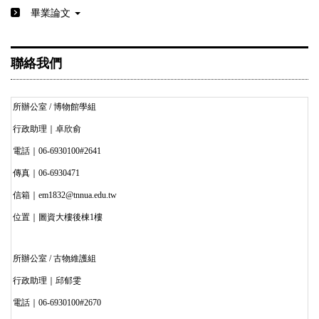
畢業論文
聯絡我們
所辦公室 / 博物館學組
行政助理｜卓欣俞
電話｜06-6930100#2641
傳真｜06-6930471
信箱｜em1832@tnnua.edu.tw
位置｜圖資大樓後棟1樓
所辦公室 / 古物維護組
行政助理｜邱郁雯
電話｜06-6930100#2670