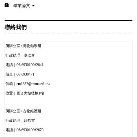
畢業論文
聯絡我們
所辦公室 / 博物館學組
行政助理｜卓欣俞
電話｜06-6930100#2641
傳真｜06-6930471
信箱｜em1832@tnnua.edu.tw
位置｜圖資大樓後棟1樓
所辦公室 / 古物維護組
行政助理｜邱郁雯
電話｜06-6930100#2670