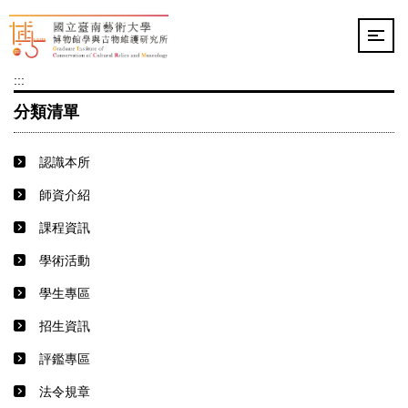
跳
到
主
要
:::
內
容
分類清單
區
認識本所
師資介紹
課程資訊
學術活動
學生專區
招生資訊
評鑑專區
法令規章