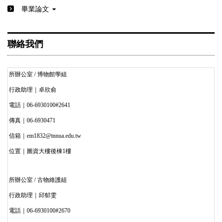
畢業論文
聯絡我們
所辦公室 / 博物館學組
行政助理｜卓欣俞
電話｜06-6930100#2641
傳真｜06-6930471
信箱｜em1832@tnnua.edu.tw
位置｜圖資大樓後棟1樓
所辦公室 / 古物維護組
行政助理｜邱郁雯
電話｜06-6930100#2670