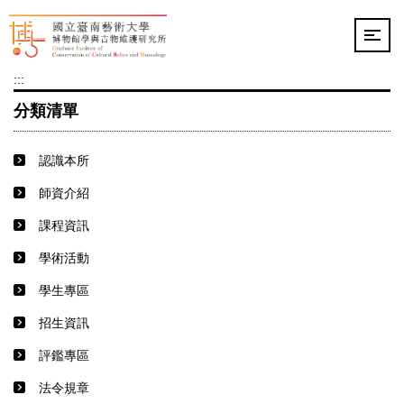
跳
到
主
要
:::
內
容
分類清單
區
認識本所
師資介紹
課程資訊
學術活動
學生專區
招生資訊
評鑑專區
法令規章