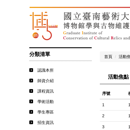
跳
到
主
要
內
容
區
分類清單
首頁
活動
認識本所
活動焦點
師資介紹
課程資訊
序號
學術活動
1
學生專區
2
招生資訊
3